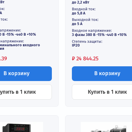
екторный
Частотный
реобразователь частоты
преобразоват
2 кВт 380В INVT GD350A-
380В INVT GD
2G/003P-4
В наличи
В наличии
ходная мощность:
Выходная мощнос
2,2 / 3 кВт
до 2,2 кВт
одной ток:
Входной ток:
5,8 / 11 А
до 5,8 А
ходной ток:
Выходной ток:
5 / 7 A
до 5 А
одное напряжение:
Входное напряжен
азы 380 В -15% -440 В +10%
3 фазы 380 В -15%
ходное напряжение:
Степень защиты:
 0 до номинального входного
IP20
пряжения