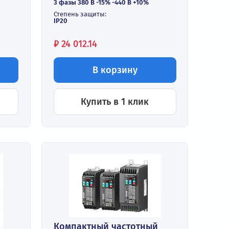
Входной ток:
до 5,0 А
Выходной ток:
до 3,7 А
ие:
Входное напряжение:
 -440 В +10%
3 фазы 380 В -15% -440 В +10%
ение:
Степень защиты:
ного входного
IP20
Цена:
₽
24 012.14
орзину
В корзину
 в 1 клик
Купить в 1 клик