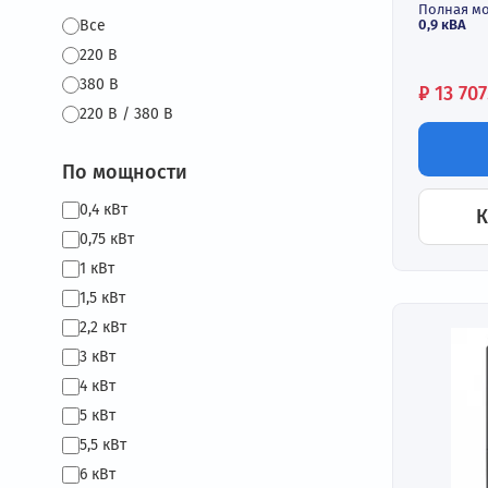
до 
Вы
до 
Ст
По напряжению
IP
По
0,9
Все
220 В
380 В
Це
₽
220 В / 380 В
По мощности
0,4 кВт
0,75 кВт
1 кВт
1,5 кВт
2,2 кВт