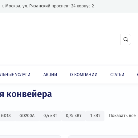
Адрес:
г. Москва, ул. Рязанский проспект 24 корпус 2
ЛНИТЕЛЬНЫЕ УСЛУГИ
АКЦИИ
О КОМПАНИИ
Преобразователи частоты для конвейера
ли
 для конвейера
ные
GD18
GD200А
0,4 кВт
0,75 кВт
1 кВт