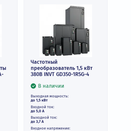
Частотный
тель частоты
преобразователь 1,5 кВ
INVT GD350A-
380В INVT GD350-1R5G-4
В наличии
и
ть:
Выходная мощность:
до 1,5 кВт