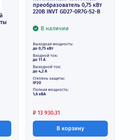
Компактный частотный
преобразователь 0,75 к
220В INVT GD27-0R7G-S2-
 векторный
тель частоты
В наличии
INVT GD20-
и
Выходная мощность:
до 0,75 кВт
ть:
Входной ток:
до 11 А
Выходной ток:
до 4,2 А
Степень защиты:
IP20