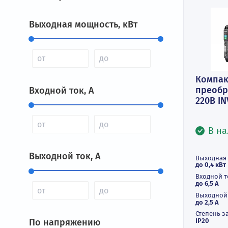
Фильтры
Выходная мощность, кВт
К
пр
Входной ток, А
22
Выходной ток, А
Вы
до 
Вх