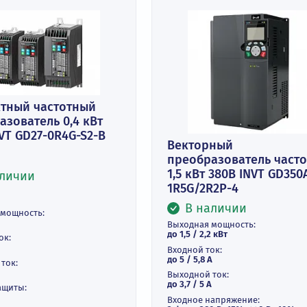
омпактный частотный
еобразователь 0,4 кВт
0В INVT GD27-0R4G-S2-B
Векторный
преобразова
1,5 кВт 380В 
В наличии
1R5G/2R2P-4
В наличи
ходная мощность:
0,4 кВт
Выходная мощнос
до 1,5 / 2,2 кВт
одной ток: