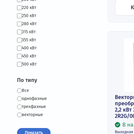
Вх
3 
90 кВт
Вы
100 кВт
3 
110 кВт
Це
₽
132 кВт
160 кВт
185 кВт
200 кВт
220 кВт
250 кВт
280 кВт
315 кВт
355 кВт
400 кВт
450 кВт
500 кВт