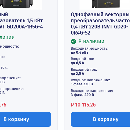
астотный
Однофазный
еобразователь 1,5 кВт
преобразова
0В INVT GD200A-1R5G-4
0,4 кВт 220В 
0R4G-S2
В наличии
В наличи
ходная мощность:
Выходная мощнос
1,5 кВт
до 0,4 кВт
одной ток:
Входной ток:
5 А
до 6,5 А
ходной ток:
Выходной ток:
4,5 А
до 2,5 А