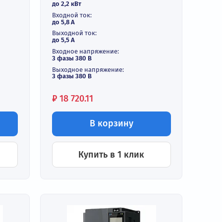
Частотный
ель 2,2 кВт
преобразователь 2,2 кВ
350-2R2G-4
380В INVT GD200A-2R2G-
и
В наличии
ть:
Выходная мощность:
до 2,2 кВт
Входной ток:
до 5,8 А
Выходной ток:
до 5,5 А
ие:
Входное напряжение:
 -440 В +10%
3 фазы 380 В
Выходное напряжение:
3 фазы 380 В