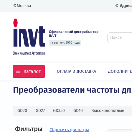
Москва
Официальный дистрибьютор
INVT
на рынке с 2000 года
Каталог
ОПЛАТА И ДОСТАВКА
ДОПО
Главная
Каталог
Частотные преобразовате
Преобразователи частоты
GD20
GD27
GD350
GD10
Высоковольт