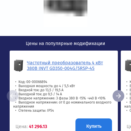
Цены на популярные модификации
Частотный преобразователь 4 кВт
380В INVT GD350-004G/5R5P-45
Код: 00-00066894
Выходная мощность: до 4 / 5,5 кВт
Входной ток: до 13,5 / 19,5 А
Выходной ток: до 9,5 / 14 А
Входное напряжение: 3 фазы 380 В -15% -440 В +10%
Выходное напряжение: от 0 до номинального входного
напряжения
нап
Степень защиты: IP54
Купить
Цена:
41 296.13
Ц