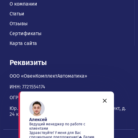
О компании
Статьи
Отзывы
Сертификаты
Карта сайта
Реквизиты
ООО «ОвенКомплектАвтоматика»
ИНН: 7721554174
ОГРН: 1067746534900
Юр. адрес: 109428, Москва, Рязанский проспект, д.
24 к. 2, офис 1101
Алексей
Ведущий менеджер по работе с
клиентами
Здравствуйте! У меня для Вас
специальное предложение!🔥 Дарим