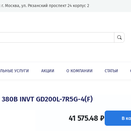
Адрес:
г. Москва, ул. Рязанский проспект 24 корпус 2
ЛНИТЕЛЬНЫЕ УСЛУГИ
АКЦИИ
О КОМПАНИИ
ли
Частотные преобразователи 220 В на 380 В
 кВт 380В INVT GD200L-7R5G-4(F)