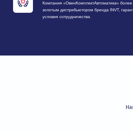
для любых промышленных задач.
Гарантия качества и сертиф
Все оборудование сертифицировано и 
технических регламентов, что обеспеч
эксплуатации.
Авторизованный золотой дис
Компания «ОвенКомплектАвтоматика» 
золотым дистрибьютором бренда INVT,
условия сотрудничества.