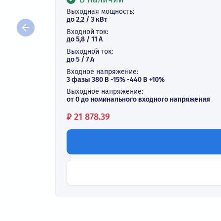
Векторный преобразователь ча
В наличии
Выходная мощность:
до 2,2 / 3 кВт
Входной ток:
до 5,8 / 11 А
Выходной ток:
до 5 / 7 A
Входное напряжение:
3 фазы 380 В -15% -440 В +10%
Выходное напряжение:
от 0 до номинального входного напряж
Цена:
₽
21 878.39