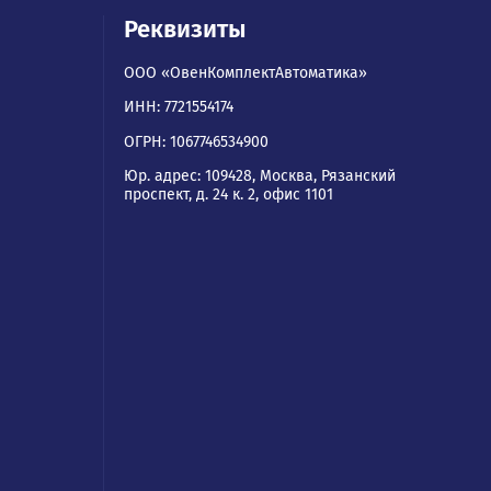
ям
Реквизиты
ООО «ОвенКомплектАвтомати