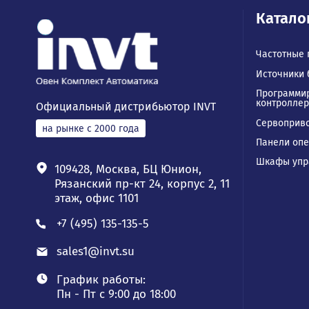
Ка
Част