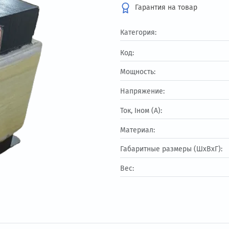
30 817.57 ₽
Гарантия на т
Категория:
Код:
Мощность:
Напряжение:
Ток, Iном (А):
Материал:
Габаритные разме
Вес: