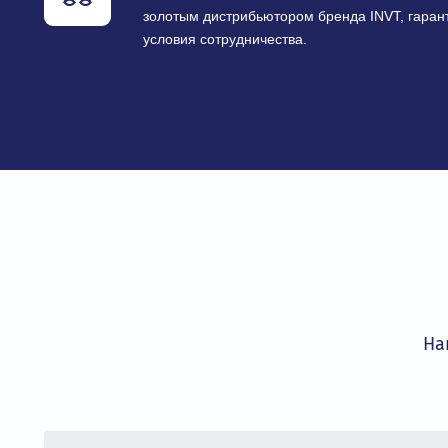
для любых промышленных задач.
Гарантия качества и сертиф
Все оборудование сертифицировано и 
технических регламентов, что обеспеч
эксплуатации.
Авторизованный золотой дис
Компания «ОвенКомплектАвтоматика» 
золотым дистрибьютором бренда INVT,
условия сотрудничества.