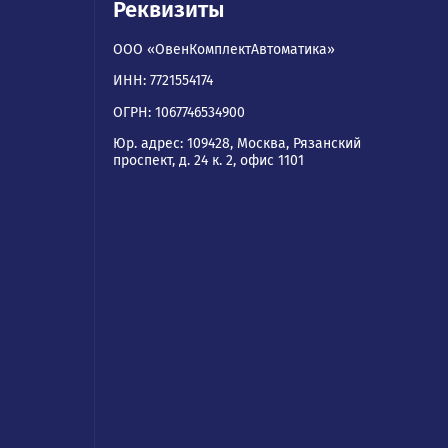
ям
Реквизиты
ООО «ОвенКомплектАвтомати
ИНН: 7721554174