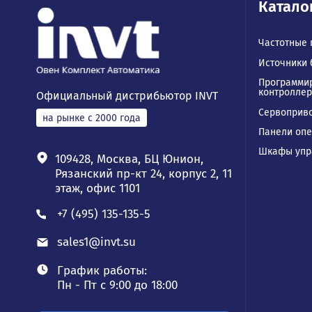
Ка
Част