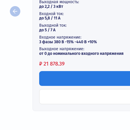
Векторный преобразователь ча
В наличии
Выходная мощность:
до 2,2 / 3 кВт
Входной ток:
до 5,8 / 11 А
Выходной ток:
до 5 / 7 A
Входное напряжение:
3 фазы 380 В -15% -440 В +10%
Выходное напряжение:
от 0 до номинального входного напряж
Цена:
₽
21 878.39