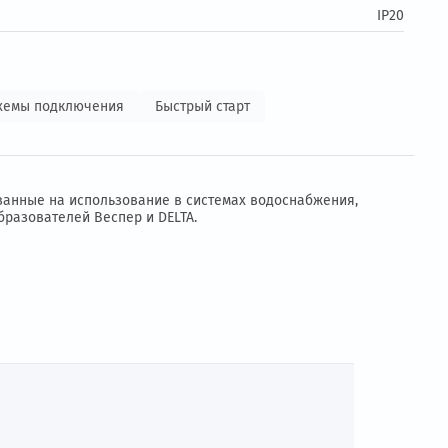
ие:
3 фазы 
ение:
3 фазы 
енения
Схемы подключения
Быстрый старт
, ориентированные на использование в системах водоснаб
 Аналог преобразователей Веспер и DELTA.