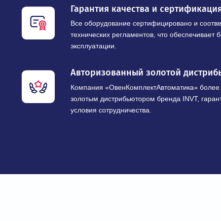
НАШИ ПРЕИМУ
Широкий ассортимент промы
Предлагаем модельные ряды частотны
рабочими напряжениями от 220 В до 10
для любых промышленных задач.
Гарантия качества и сертиф
Все оборудование сертифицировано и 
технических регламентов, что обеспеч
эксплуатации.
Авторизованный золотой дис
Компания «ОвенКомплектАвтоматика» 