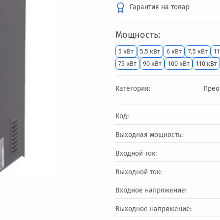
638 500 ₽
Гарантия на т
Мощность:
5 кВт
5,5 кВт
6 к
75 кВт
90 кВт
10
Категория:
Код:
Выходная мощност
Входной ток:
Выходной ток: