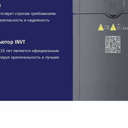
ЩЕСТВА
шленного оборудования
х преобразователей и приводов с
 кВ и мощностью от 0,4 до 7100 кВт
икация
соответствует строгим требованиям
ивает безопасность и надежность
трибьютор INVT
более 15 лет является официальным