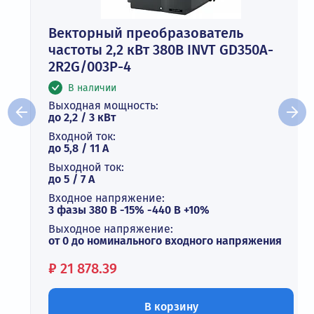
Векторный преобразователь
частоты 2,2 кВт 380В INVT GD350A-
2R2G/003P-4
В наличии
Выходная мощность:
до 2,2 / 3 кВт
Входной ток:
до 5,8 / 11 А
Выходной ток:
до 5 / 7 A
Входное напряжение:
3 фазы 380 В -15% -440 В +10%
Выходное напряжение:
от 0 до номинального входного напряжения
Цена:
₽
21 878.39
В корзину