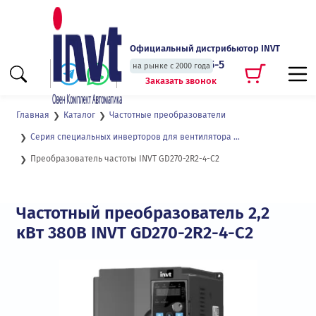
Официальный дистрибьютор INVT
+7 (495) 135-135-5
на рынке с 2000 года
Заказать звонок
Главная
Каталог
Частотные преобразователи
Серия специальных инверторов для вентилятора и водяного насоса GD270
Преобразователь частоты INVT GD270-2R2-4-C2
Частотный преобразователь 2,2
кВт 380В INVT GD270-2R2-4-C2