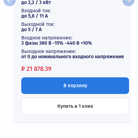
до 2,2 / 3 кВт
Входной ток:
до 5,8 / 11 А
Выходной ток:
до 5 / 7 A
Входное напряжение:
3 фазы 380 В -15% -440 В +10%
Выходное напряжение:
от 0 до номинального входного напряжения
Цена:
₽
21 878.39
В корзину
Купить в 1 клик