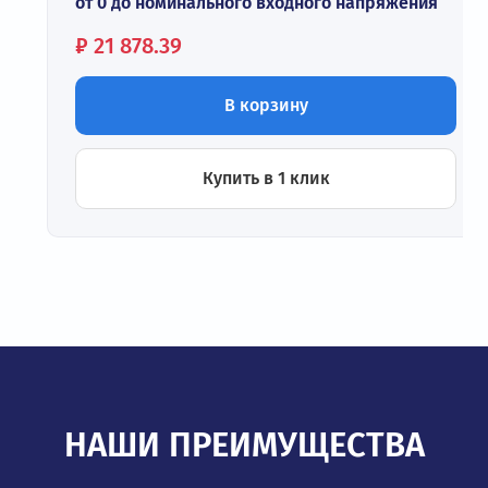
от 0 до номинального входного напряжения
Цена:
₽
21 878.39
В корзину
Купить в 1 клик
НАШИ ПРЕИМУЩЕСТВА