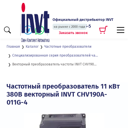
Официальный дистрибьютор INVT
+7 (495) 135-135-5
на рынке с 2000 года
Заказать звонок
Главная
Каталог
Частотные преобразователи
Специализированная серия преобразователей частоты для подъемных кранов и механизмов CHV190
Векторный преобразователь частоты INVT CHV190A-011G-4
Частотный преобразователь 11 кВт
380В векторный INVT CHV190A-
011G-4