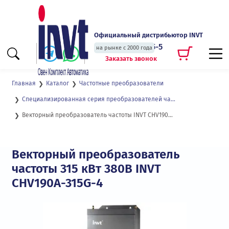
Официальный дистрибьютор INVT
+7 (495) 135-135-5
на рынке с 2000 года
Заказать звонок
Главная
Каталог
Частотные преобразователи
Специализированная серия преобразователей частоты для подъемных кранов и механизмов CHV190
Векторный преобразователь частоты INVT CHV190A-315-4
Векторный преобразователь
частоты 315 кВт 380В INVT
CHV190A-315G-4