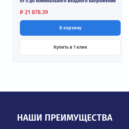
от 0 до номинального входного напряжения
Цена:
₽
21 878.39
В корзину
Купить в 1 клик
НАШИ ПРЕИМУЩЕСТВА